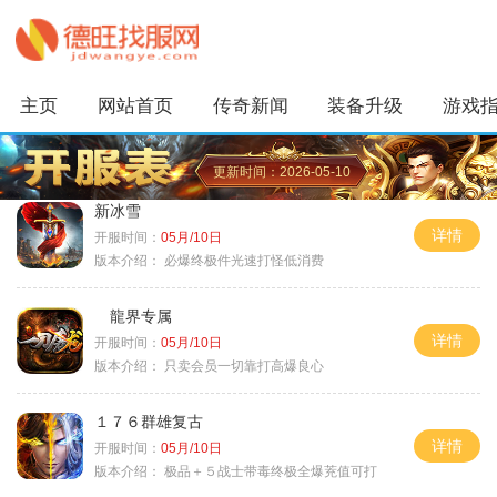
主页
网站首页
传奇新闻
装备升级
游戏
更新时间：2026-05-10
新冰雪
详情
开服时间：
05月/10日
版本介绍：
必爆终极件光速打怪低消费
龍界专属
详情
开服时间：
05月/10日
版本介绍：
只卖会员一切靠打高爆良心
１７６群雄复古
详情
开服时间：
05月/10日
版本介绍：
极品＋５战士带毒终极全爆茺值可打