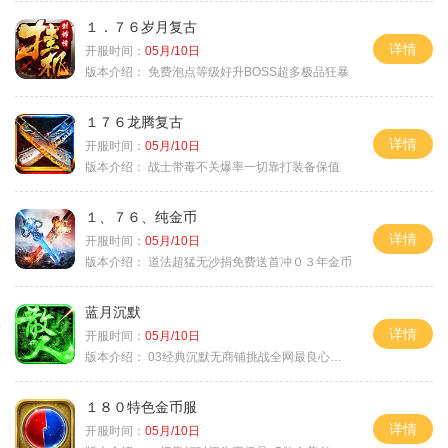
１．７６岁月复古
详情
开服时间：
05月/10日
版本介绍：
免费泡点等级好升BOSS超多极品狂暴
１７６龙腾复古
详情
开服时间：
05月/10日
版本介绍：
战士带毒不关爆率一切靠打装备保值
１、７６、纯金币
详情
开服时间：
05月/10日
版本介绍：
道法超猛无沙捐免费送首冲０３年金币
蓝月沉默
详情
开服时间：
05月/10日
版本介绍：
03经典沉默无商铺挑战全网最良心沉默
１８０特色金币服
详情
开服时间：
05月/10日