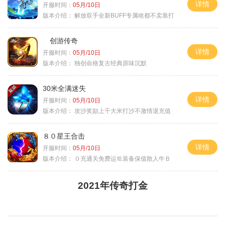
详情
开服时间：
05月/10日
版本介绍：
解放双手全新BUFF专属啥都不卖靠打
创游传奇
详情
开服时间：
05月/10日
版本介绍：
独创命格复古经典原味沉默
30米全满迷失
详情
开服时间：
05月/10日
版本介绍：
攻沙奖励上千大米打沙不激情退充值
８０星王合击
详情
开服时间：
05月/10日
版本介绍：
０充通关免费运⒑装备保值散人牛Ｂ
2021年传奇打金