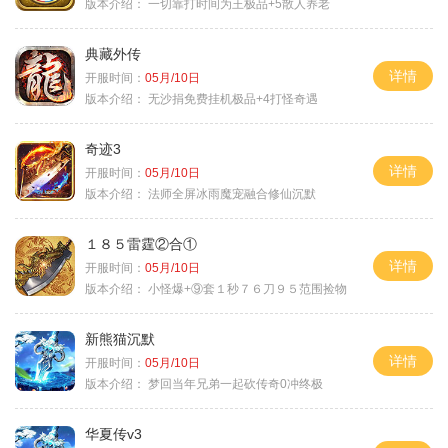
版本介绍：
一切靠打时间为王极品+5散人养老
典藏外传
详情
开服时间：
05月/10日
版本介绍：
无沙捐免费挂机极品+4打怪奇遇
奇迹3
详情
开服时间：
05月/10日
版本介绍：
法师全屏冰雨魔宠融合修仙沉默
１８５雷霆②合①
详情
开服时间：
05月/10日
版本介绍：
小怪爆+⑨套１秒７６刀９５范围捡物
新熊猫沉默
详情
开服时间：
05月/10日
版本介绍：
梦回当年兄弟一起砍传奇0冲终极
华夏传v3