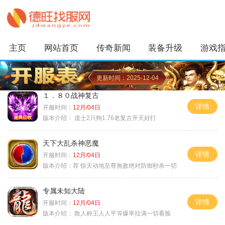
主页
网站首页
传奇新闻
装备升级
游戏
更新时间：2025-12-04
１．８０战神复古
详情
开服时间：
12月/04日
版本介绍：
道士2只狗1.76老复古开天好打
天下大乱杀神恶魔
详情
开服时间：
12月/04日
版本介绍：
荐 惊天动地至尊無敌绝对防御秒杀一切
专属未知大陆
详情
开服时间：
12月/04日
版本介绍：
散人称王人人平等爆率拉满一切看脸