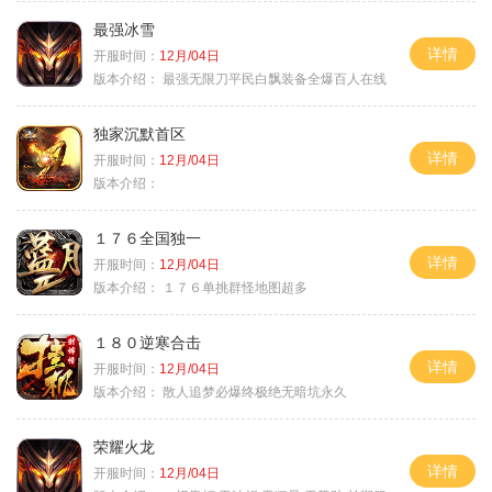
最强冰雪
详情
开服时间：
12月/04日
版本介绍：
最强无限刀平民白飘装备全爆百人在线
独家沉默首区
详情
开服时间：
12月/04日
版本介绍：
１７６全国独一
详情
开服时间：
12月/04日
版本介绍：
１７６单挑群怪地图超多
１８０逆寒合击
详情
开服时间：
12月/04日
版本介绍：
散人追梦必爆终极绝无暗坑永久
荣耀火龙
详情
开服时间：
12月/04日