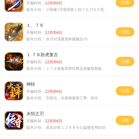
详情
开服时间：
12月/04日
版本介绍：
小怪爆+⑦⑧⑨套１秒７６刀９５范围捡
１、７６
详情
开服时间：
12月/04日
版本介绍：
赤月封顶屠龙终极极品+5
１.７６卧虎复古
详情
开服时间：
12月/04日
版本介绍：
１７６装备简单经典还原极致新版
神转
详情
开服时间：
12月/04日
版本介绍：
无暗坑、全新独家第三季、快乐
永恒之刃
详情
开服时间：
12月/04日
版本介绍：
真实沙奖１２８８８公益微变单职业