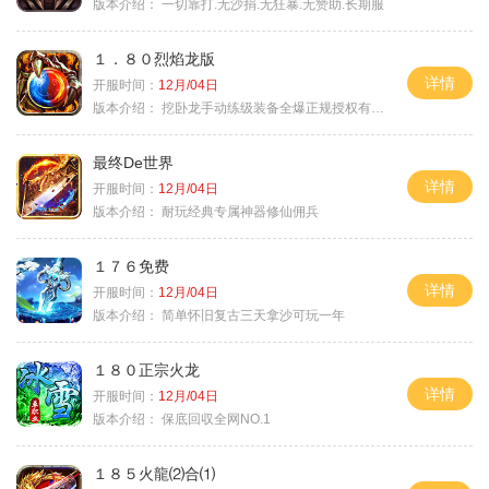
版本介绍：
一切靠打.无沙捐.无狂暴.无赞助.长期服
１．８０烈焰龙版
详情
开服时间：
12月/04日
版本介绍：
挖卧龙手动练级装备全爆正规授权有保障
最终De世界
详情
开服时间：
12月/04日
版本介绍：
耐玩经典专属神器修仙佣兵
１７６免费
详情
开服时间：
12月/04日
版本介绍：
简单怀旧复古三天拿沙可玩一年
１８０正宗火龙
详情
开服时间：
12月/04日
版本介绍：
保底回収全网NO.1
１８５火龍⑵合⑴