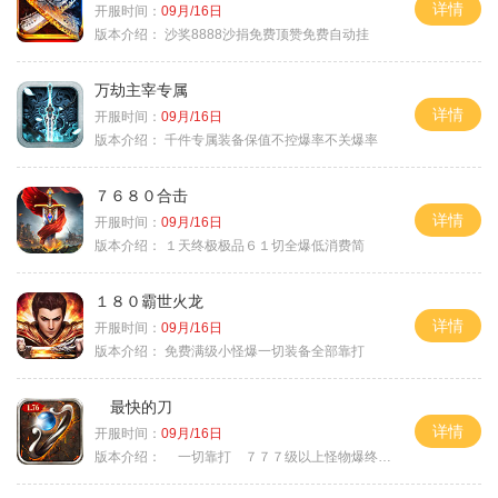
详情
开服时间：
09月/16日
版本介绍：
沙奖8888沙捐免费顶赞免费自动挂
万劫主宰专属
详情
开服时间：
09月/16日
版本介绍：
千件专属装备保值不控爆率不关爆率
７６８０合击
详情
开服时间：
09月/16日
版本介绍：
１天终极极品６１切全爆低消费简
１８０霸世火龙
详情
开服时间：
09月/16日
版本介绍：
免费满级小怪爆一切装备全部靠打
最快的刀
详情
开服时间：
09月/16日
版本介绍：
一切靠打 ７７７级以上怪物爆终极