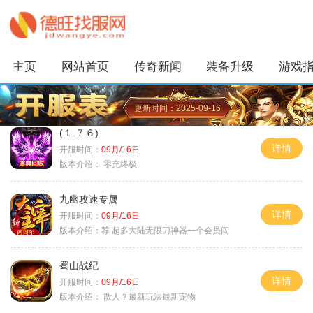
主页
网站首页
传奇新闻
装备升级
游戏
更新时间：2025-09-16
(１.７６)
详情
开服时间：
09月/16日
版本介绍：
零充终极
九幽攻速专属
详情
开服时间：
09月/16日
版本介绍：
荐 超多大陆无限刀神器一个会员闯
蜀山战纪
详情
开服时间：
09月/16日
版本介绍：
散人？最新玩法最新宠物