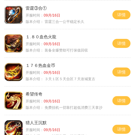
雷霆③合①
详情
开服时间：
09月/16日
版本介绍：
雷霆三合一公平稳定长久
１.８０血色火龍
详情
开服时间：
09月/16日
版本介绍：
装备全爆赞助可打保值回収
１７６热血金币
详情
开服时间：
09月/16日
版本介绍：
３天１区５天合区７天攻城复古
希望传奇
详情
开服时间：
09月/16日
版本介绍：
免费挂机一切靠打超低消费三天拿沙
猎人王沉默
详情
开服时间：
09月/16日