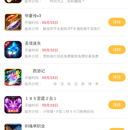
版本介绍：
时间为王，轻松赚烟？
华夏传v3
详情
开服时间：
09月/16日
版本介绍：
解放双手全新BUFF专属啥都不卖靠打
圣境迷失
详情
开服时间：
09月/16日
版本介绍：
赞助靠打挂机免费吸怪免费狂暴免费
西游记
详情
开服时间：
09月/16日
版本介绍：
你 没 玩 过 的 传 奇
１８５雷霆２合１
详情
开服时间：
09月/16日
版本介绍：
小怪爆+９套１秒９９刀捡物自动
剑魂单职业