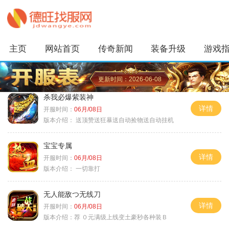
主页
网站首页
传奇新闻
装备升级
游戏
更新时间：2026-06-08
杀我必爆紫装神
详情
开服时间：
06月/08日
版本介绍：
送顶赞送狂暴送自动捡物送自动挂机
宝宝专属
详情
开服时间：
06月/08日
版本介绍：
一切靠打
无人能敌つ无线刀
详情
开服时间：
06月/08日
版本介绍：
荐 ０元满级上线变土豪秒各种装Ｂ