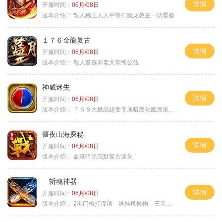
详情
开服时间：
06月/08日
版本介绍：
散人称王人人平等打魔龙教主一切看脸
１７６金龍复古
详情
开服时间：
06月/08日
版本介绍：
散人首选养老天堂纯公益
神威迷失
详情
开服时间：
06月/08日
版本介绍：
７６８大极品超变专属暗黑化魔酒鬼微变合击火
僵夜山海探秘
详情
开服时间：
06月/08日
版本介绍：
盗墓暗黑沉默复古迷失
斩魂神器
详情
开服时间：
06月/08日
版本介绍：
2零门槛打保值 送挂机捡物 三天合区