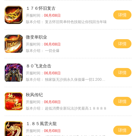
１７６怀旧复古
详情
开服时间：
06月/08日
版本介绍：
复古怀旧简单特色技能让你找回当年味
微变单职业
详情
开服时间：
06月/08日
版本介绍：
一切全爆
８０飞龙合击
详情
开服时间：
06月/08日
版本介绍：
独家版无沙捐永久保值爆一切1:2000回3
秋风传纪
详情
开服时间：
06月/08日
版本介绍：
超低消费全新玩法沙奖最高１８８８８
１.８５風雲火龍
详情
开服时间：
06月/08日