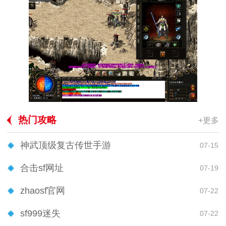
热门攻略
+更多
神武顶级复古传世手游
07-15
合击sf网址
07-19
zhaosf官网
07-22
sf999迷失
07-22