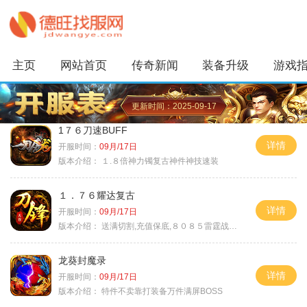
主页
网站首页
传奇新闻
装备升级
游戏
更新时间：2025-09-17
1７６刀速BUFF
详情
开服时间：
09月/17日
版本介绍：
１.８倍神力镯复古神件神技速装
１．７６耀达复古
详情
开服时间：
09月/17日
版本介绍：
送满切割,充值保底,８０８５雷霆战神微变
龙葵封魔录
详情
开服时间：
09月/17日
版本介绍：
特件不卖靠打装备万件满屏BOSS