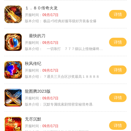
１．８０传奇火龙
详情
开服时间：
09月/17日
版本介绍：
极品+5经典好服等级好升装备全爆
最快的刀
详情
开服时间：
09月/17日
版本介绍：
一切靠打 ７７７级以上怪物爆终极
秋风传纪
详情
开服时间：
09月/17日
版本介绍：
？通关三天合区沙奖最高１８８８８
龍图腾2023版
详情
开服时间：
09月/17日
版本介绍：
沉默专属线索剧情密室秘境奇遇.
无尽沉默
详情
开服时间：
09月/17日