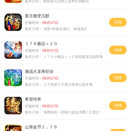
版本介绍：
独创新玩法散人追梦长期耐玩
复古微变沉默
详情
开服时间：
09月/17日
版本介绍：
顶赞+终极全靠打。神器靠打
１７６极品＋１０
详情
开服时间：
09月/17日
版本介绍：
１７６小极品＋１０道招猛宠法战带毒
激战火龙单职业
详情
开服时间：
09月/17日
版本介绍：
上千奖励三天拿沙激情公益专属
希望传奇
详情
开服时间：
09月/17日
版本介绍：
免费挂机一切靠打超低消费三天拿沙
山海金币１．７６